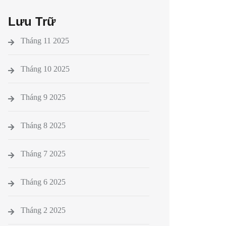
Lưu Trữ
Tháng 11 2025
Tháng 10 2025
Tháng 9 2025
Tháng 8 2025
Tháng 7 2025
Tháng 6 2025
Tháng 2 2025