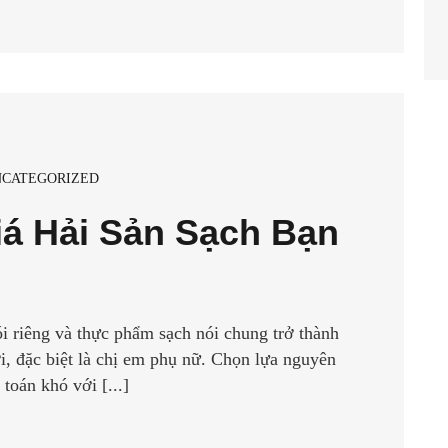
CATEGORIZED
iá Hải Sản Sạch Bạn
ói riêng và thực phẩm sạch nói chung trở thành
i, đặc biệt là chị em phụ nữ. Chọn lựa nguyên
 toán khó với [...]