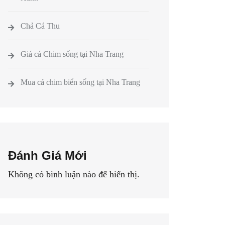
Chả Cá Thu
Giá cá Chim sống tại Nha Trang
Mua cá chim biển sống tại Nha Trang
Đánh Giá Mới
Không có bình luận nào để hiển thị.