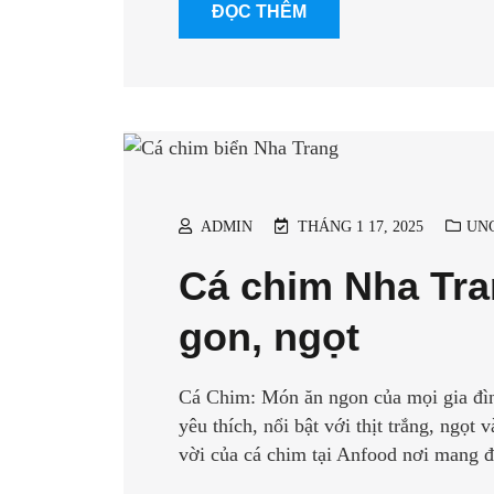
ĐỌC THÊM
ADMIN
THÁNG 1 17, 2025
UN
Cá chim Nha Tran
gon, ngọt
Cá Chim: Món ăn ngon của mọi gia đìn
yêu thích, nổi bật với thịt trắng, ngọ
vời của cá chim tại Anfood nơi mang đ